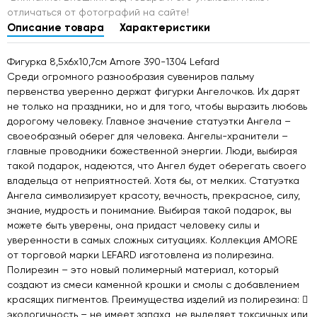
отличаться от фотографий на сайте!
Описание товара
Характеристики
Фигурка 8,5х6х10,7см Amore 390-1304 Lefard
Среди огромного разнообразия сувениров пальму
первенства уверенно держат фигурки Ангелочков. Их дарят
не только на праздники, но и для того, чтобы выразить любовь
дорогому человеку. Главное значение статуэтки Ангела –
своеобразный оберег для человека. Ангелы-хранители –
главные проводники божественной энергии. Люди, выбирая
такой подарок, надеются, что Ангел будет оберегать своего
владельца от неприятностей. Хотя бы, от мелких. Статуэтка
Ангела символизирует красоту, вечность, прекрасное, силу,
знание, мудрость и понимание. Выбирая такой подарок, вы
можете быть уверены, она придаст человеку силы и
уверенности в самых сложных ситуациях. Коллекция AMORE
от торговой марки LEFARD изготовлена из полирезина.
Полирезин – это новый полимерный материал, который
создают из смеси каменной крошки и смолы с добавлением
красящих пигментов. Преимущества изделий из полирезина: 
экологичность – не имеет запаха, не выделяет токсичных или