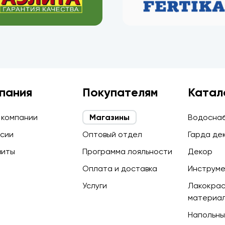
пания
Покупателям
Катал
 компании
Магазины
Водосна
сии
Оптовый отдел
Гарда де
зиты
Программа лояльности
Декор
Оплата и доставка
Инструм
Услуги
Лакокра
материа
Напольны