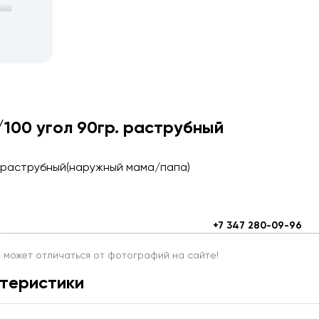
100 угол 90гр. раструбный
. раструбный(наружный мама/папа)
+7 347 280-09-96
и может отличаться от фотографий на сайте!
теристики