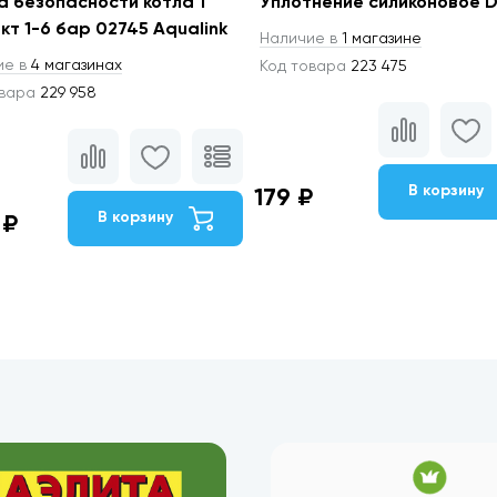
а безопасности котла 1"
Уплотнение силиконовое 
кт 1-6 бар 02745 Aqualink
Наличие в
1 магазине
ие в
4 магазинах
Код товара
223 475
овара
229 958
В корзину
179 ₽
В корзину
 ₽