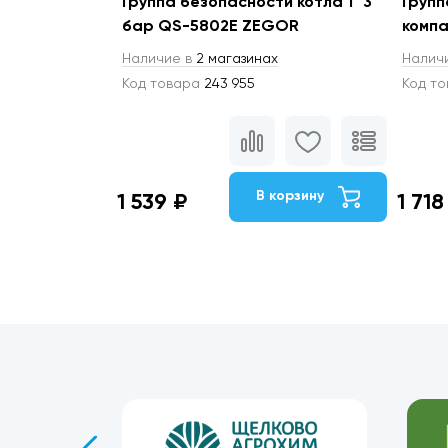
Группа безопасности котла 1" 3
Групп
бар QS-5802E ZEGOR
компа
Наличие в
2 магазинах
Налич
Код товара
243 955
Код т
В корзину
1 539 ₽
1 718