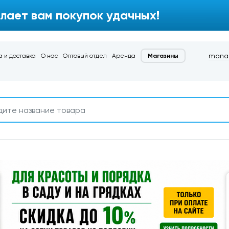
лает вам покупок удачных!
manag
 и доставка
О нас
Оптовый отдел
Аренда
Магазины