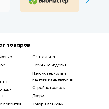
ог товаров
бжение
Сантехника
кор
Скобяные изделия
Пиломатериалы и
изделия из древесины
енты
Стройматериалы
сочные
лы
Двери
е покрытия
Товары для бани