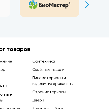
ог товаров
бжение
Сантехника
кор
Скобяные изделия
Пиломатериалы и
изделия из древесины
енты
Стройматериалы
сочные
лы
Двери
е покрытия
Товары для бани