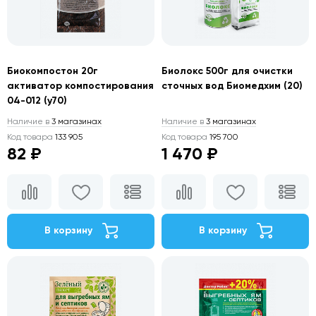
Биокомпостон 20г
Биолокс 500г для очистки
активатор компостирования
сточных вод Биомедхим (20)
04-012 (у70)
Наличие в
3 магазинах
Наличие в
3 магазинах
Код товара
133 905
Код товара
195 700
82 ₽
1 470 ₽
В корзину
В корзину