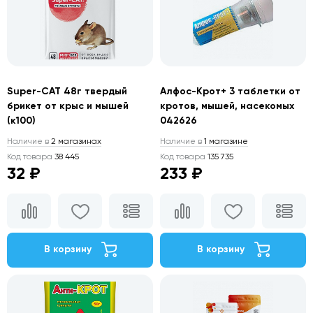
Super-CAT 48г твердый
Алфос-Крот+ 3 таблетки от
брикет от крыс и мышей
кротов, мышей, насекомых
(к100)
042626
Наличие в
2 магазинах
Наличие в
1 магазине
Код товара
38 445
Код товара
135 735
32 ₽
233 ₽
В корзину
В корзину