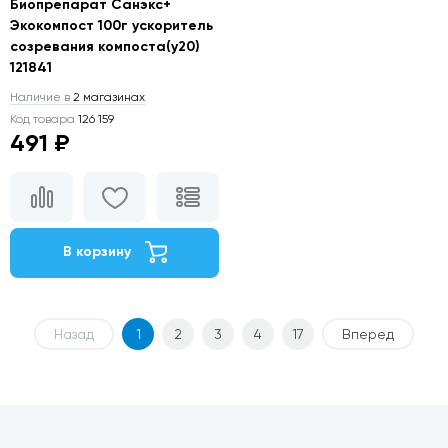
Биопрепарат Санэкс+
Экокомпост 100г ускоритель
созревания компоста(у20)
121841
Наличие в
2 магазинах
Код товара
126 159
491 ₽
В корзину
Назад
1
2
3
4
17
Вперед