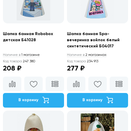
Шапка банная Robobox
Шапка банная Spa-
детская Б41028
вечеринка войлок белый
синтетический Б04017
Наличие в
1 магазине
Наличие в
2 магазинах
Код товара
247 380
Код товара
234 913
208 ₽
277 ₽
В корзину
В корзину