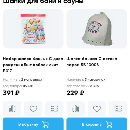
Шапки для бани и сауны
Набор шапок банных С днем
Шапка банная С легким
рождения 5шт войлок синт
паром ББ 10003
Б017
Наличие в
2 магазинах
Наличие в
3 магазинах
Код товара
115 478
Код товара
226 076
391 ₽
229 ₽
В корзину
В корзину