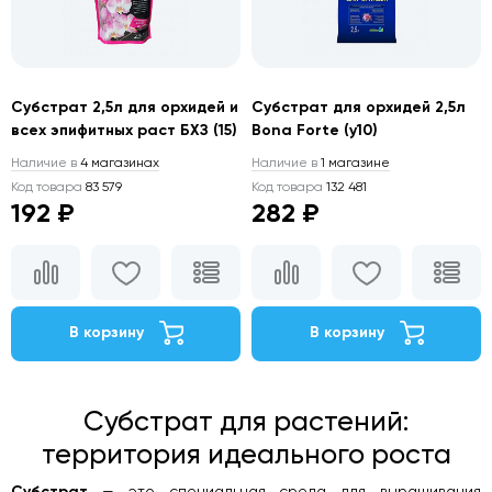
Субстрат 2,5л для орхидей и
Субстрат для орхидей 2,5л
всех эпифитных раст БХЗ (15)
Bona Forte (у10)
Наличие в
4 магазинах
Наличие в
1 магазине
Код товара
83 579
Код товара
132 481
192 ₽
282 ₽
В корзину
В корзину
Субстрат для растений:
территория идеального роста
Субстрат
— это специальная среда для выращивания