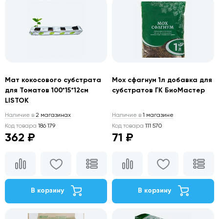
Мат кокосового субстрата
Мох сфагнум 1л добавка для
для Томатов 100*15*12см
субстратов ГК БиоМастер
LISTOK
Наличие в
2 магазинах
Наличие в
1 магазине
Код товара
186 179
Код товара
111 570
362 ₽
71 ₽
В корзину
В корзину