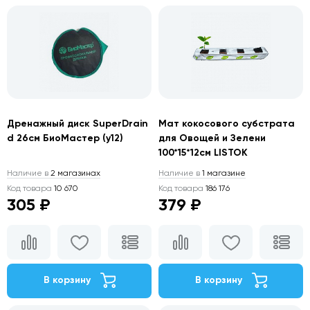
Дренажный диск SuperDrain
Мат кокосового субстрата
d 26см БиоМастер (у12)
для Овощей и Зелени
100*15*12см LISTOK
Наличие в
2 магазинах
Наличие в
1 магазине
Код товара
10 670
Код товара
186 176
305 ₽
379 ₽
В корзину
В корзину