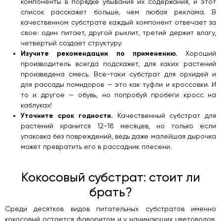
компоненты в порядке убывания их содержания, и этот
список расскажет больше, чем любая реклама. В
качественном субстрате каждый компонент отвечает за
свое: один питает, другой рыхлит, третий держит влагу,
четвертый создает структуру.
Изучите рекомендации по применению.
Хороший
производитель всегда подскажет, для каких растений
произведена смесь. Все-таки субстрат для орхидей и
для рассады помидоров — это как туфли и кроссовки. И
то и другое — обувь, но попробуй пробеги кросс на
каблуках!
Уточните срок годности.
Качественный субстрат для
растений хранится 12-18 месяцев, но только если
упаковка без повреждений, ведь даже малейшая дырочка
может превратить его в рассадник плесени.
Кокосовый субстрат: стоит ли
брать?
Среди десятков видов питательных субстратов именно
кокосовый остается фаворитом и у начинающих цветоводов,